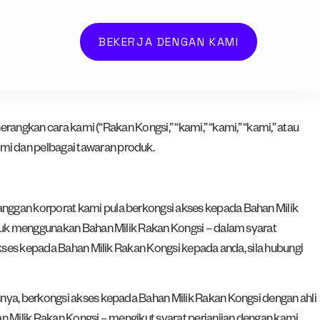
BEKERJA DENGAN KAMI
rangkan cara kami (“Rakan Kongsi,” “kami,” “kami,” “kami,” atau
i dan pelbagai tawaran produk.
nggan korporat kami pula berkongsi akses kepada Bahan Milik
ntuk menggunakan Bahan Milik Rakan Kongsi – dalam syarat
kses kepada Bahan Milik Rakan Kongsi kepada anda, sila hubungi
nya, berkongsi akses kepada Bahan Milik Rakan Kongsi dengan ahli