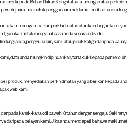
an akses kepada Bahan Rakan Kongsi atau kandungan atau perkhidm
persetujuan anda untuk penggunaan maklumat peribadi anda dengan
ntu kami menyampaikan perkhidmatan atau kandungan kami yang dim
h digunakan untuk mengenal pasti anda secara individu.
indungi anda, pengguna lain, kami atau pihak ketiga daripada baha
 kami, data anda mungkin dipindahkan, tertakluk kepada pemerole
mbeli produk, menyediakan perkhidmatan yang diberikan kepada an
tapak web kami.
 daripada kanak-kanak di bawah 18 tahun dengan sengaja. Sekirany
aripada pelayan kami. Jika anda mendapati bahawa maklumat perib