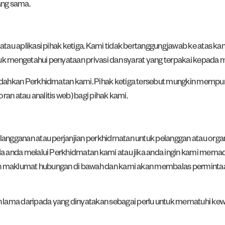
ang sama.
au aplikasi pihak ketiga. Kami tidak bertanggungjawab ke atas kan
uk mengetahui penyataan privasi dan syarat yang terpakai kepada 
dahkan Perkhidmatan kami. Pihak ketiga tersebut mungkin mempun
an atau analitis web) bagi pihak kami.
angganan atau perjanjian perkhidmatan untuk pelanggan atau orga
a anda melalui Perkhidmatan kami atau jika anda ingin kami mema
kan maklumat hubungan di bawah dan kami akan membalas perminta
ma daripada yang dinyatakan sebagai perlu untuk mematuhi kewa