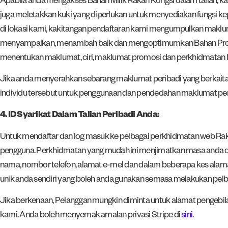
Apabila anda mengakses Bahan Milik Rakan Kongsi dalam talian, k
juga meletakkan kuki yang diperlukan untuk menyediakan fungsi kepa
di lokasi kami, kakitangan pendaftaran kami mengumpulkan mak
menyampaikan, menambah baik dan mengoptimumkan Bahan Propriet
menentukan maklumat, ciri, maklumat promosi dan perkhidmatan la
Jika anda menyerahkan sebarang maklumat peribadi yang berkaita
individu tersebut untuk penggunaan dan pendedahan maklumat periba
4. ID Syarikat Dalam Talian Peribadi Anda:
Untuk mendaftar dan log masuk ke pelbagai perkhidmatan web Rakan 
pengguna. Perkhidmatan yang mudah ini menjimatkan masa anda 
nama, nombor telefon, alamat e-mel dan dalam beberapa kes alam
unik anda sendiri yang boleh anda gunakan semasa melakukan pelbag
Jika berkenaan, Pelanggan mungkin diminta untuk alamat pengebila
kami. Anda boleh menyemak amalan privasi Stripe di
sini
.