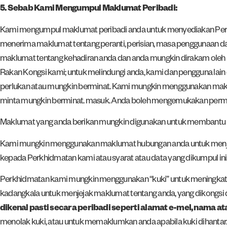
5. Sebab Kami Mengumpul Maklumat Peribadi:
Kami mengumpul maklumat peribadi anda untuk menyediakan Perkh
menerima maklumat tentang peranti, perisian, masa penggunaan dan
maklumat tentang kehadiran anda dan anda mungkin dirakam o
Rakan Kongsi kami; untuk melindungi anda, kami dan pengguna lai
perlukan atau mungkin berminat. Kami mungkin menggunakan maklu
minta mungkin berminat. masuk. Anda boleh mengemukakan permint
Maklumat yang anda berikan mungkin digunakan untuk membantu k
Kami mungkin menggunakan maklumat hubungan anda untuk menjawa
kepada Perkhidmatan kami atau syarat atau data yang dikumpul ini
Perkhidmatan kami mungkin menggunakan “kuki” untuk meningkat
kadangkala untuk menjejak maklumat tentang anda, yang dikongsi de
dikenal pasti secara peribadi seperti alamat e-mel, nama atau
menolak kuki, atau untuk memaklumkan anda apabila kuki dihantar.