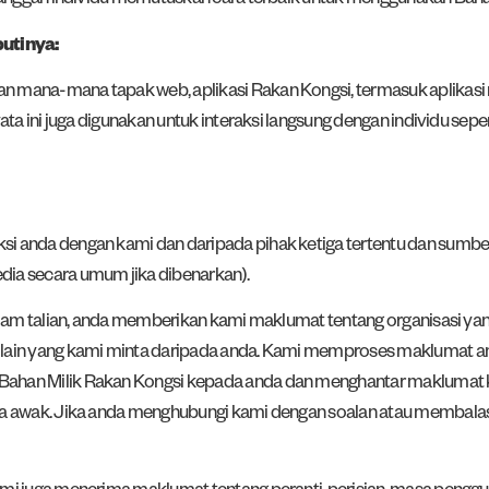
elanggan individu memutuskan cara terbaik untuk menggunakan Bahan
utinya:
mana-mana tapak web, aplikasi Rakan Kongsi, termasuk aplikasi mu
ata ini juga digunakan untuk interaksi langsung dengan individu sep
i anda dengan kami dan daripada pihak ketiga tertentu dan sumber
dia secara umum jika dibenarkan).
dalam talian, anda memberikan kami maklumat tentang organisasi y
 lain yang kami minta daripada anda. Kami memproses maklumat a
Bahan Milik Rakan Kongsi kepada anda dan menghantar maklumat 
pada awak. Jika anda menghubungi kami dengan soalan atau memb