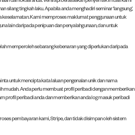
unaan dan lokasi anda. Versi apl berasaskan penyemak imbas kami
 silang tingkah laku. Apabila anda menghadiri seminar ‘langsung’,
mera keselamatan. Kami memproses maklumat penggunaan untuk
a lain daripada penipuan dan penyalahgunaan, dan untuk
telah memperoleh sebarang kebenaran yang diperlukan daripada
minta untuk mencipta kata laluan pengenalan unik dan nama
h mudah. Anda perlu membuat profil peribadi dengan memberikan
m profil peribadi anda dan memberikan anda log masuk peribadi
oses pembayaran kami, Stripe, dan tidak disimpan oleh sistem