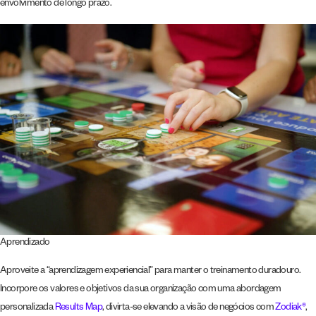
envolvimento de longo prazo.
Aprendizado
Aproveite a “aprendizagem experiencial” para manter o treinamento duradouro.
Incorpore os valores e objetivos da sua organização com uma abordagem
personalizada
Results Map
, divirta-se elevando a visão de negócios com
Zodiak®
,