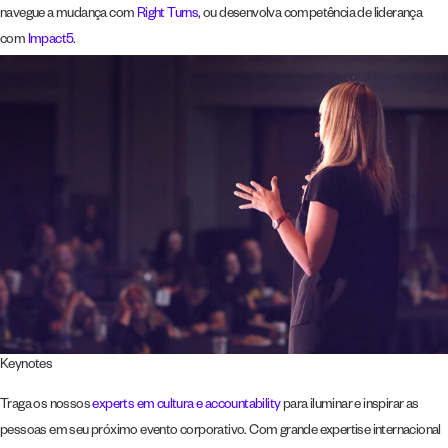
navegue a mudança com
Right Turns
, ou desenvolva competência de liderança
com
Impact5
.
Keynotes
Traga os nossos
experts em cultura e accountability
para iluminar e inspirar as
pessoas em seu próximo evento corporativo. Com grande expertise internacional