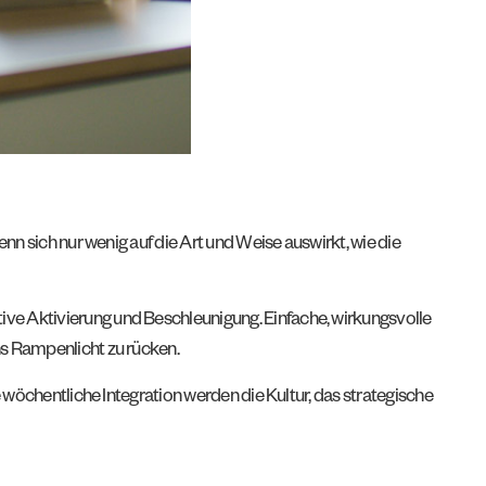
nn sich nur wenig auf die Art und Weise auswirkt, wie die
ive Aktivierung und Beschleunigung. Einfache, wirkungsvolle
ns Rampenlicht zu rücken.
e wöchentliche Integration werden die Kultur, das strategische