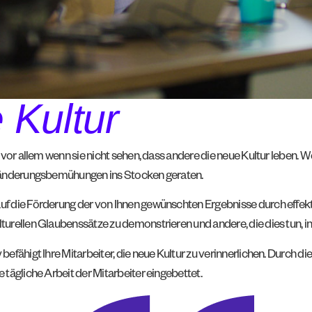
e Kultur
vor allem wenn sie nicht sehen, dass andere die neue Kultur leben. We
Veränderungsbemühungen ins Stocken geraten.
uf die Förderung der von Ihnen gewünschten Ergebnisse durch effekt
turellen Glaubenssätze zu demonstrieren und andere, die dies tun, i
efähigt Ihre Mitarbeiter, die neue Kultur zu verinnerlichen. Durch di
 tägliche Arbeit der Mitarbeiter eingebettet.