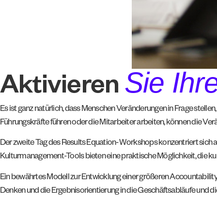
Sie Ihr
Aktivieren
Es ist ganz natürlich, dass Menschen Veränderungen in Frage stellen, 
Führungskräfte führen oder die Mitarbeiter arbeiten, können die 
Der zweite Tag des Results Equation-Workshops konzentriert sich a
Kulturmanagement-Tools bieten eine praktische Möglichkeit, die kul
Ein bewährtes Modell zur Entwicklung einer größeren Accountability b
Denken und die Ergebnisorientierung in die Geschäftsabläufe und die