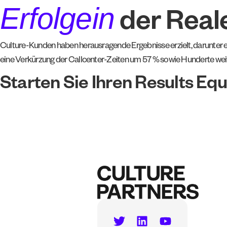
Erfolgein
der Real
Culture-Kunden haben herausragende Ergebnisse erzielt, darunter 
eine Verkürzung der Callcenter-Zeiten um 57 % sowie Hunderte weite
Starten Sie Ihren Results E