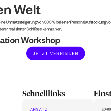
en Welt
eine Umsatzsteigerung von 300 % bei einer Personalaufstockung vo
rer realisierter Schlüsselkennzahlen.
quation Workshop
JETZT VERBINDEN
Schnelllinks
Eins
ANSATZ
26489