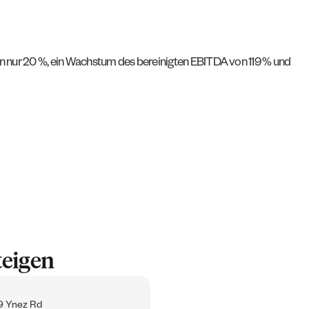
n nur 20 %, ein Wachstum des bereinigten EBITDA von 119 % und
teigen
 Ynez Rd