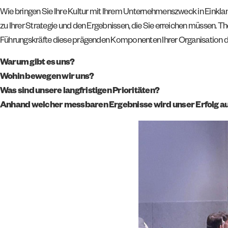
Wie bringen Sie Ihre Kultur mit Ihrem Unternehmenszweck in Einklang
zu Ihrer Strategie und den Ergebnissen, die Sie erreichen müssen. 
Führungskräfte diese prägenden Komponenten Ihrer Organisation defi
Warum gibt es uns?
Wohin bewegen wir uns?
Was sind unsere langfristigen Prioritäten?
Anhand welcher messbaren Ergebnisse wird unser Erfolg a