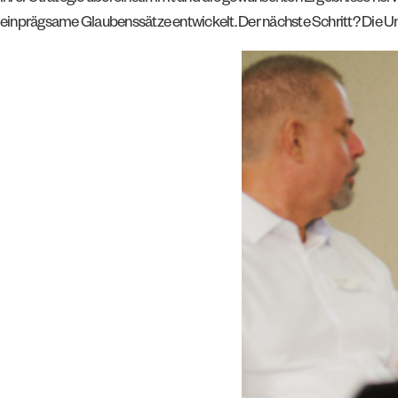
einprägsame Glaubenssätze entwickelt. Der nächste Schritt? Die Um