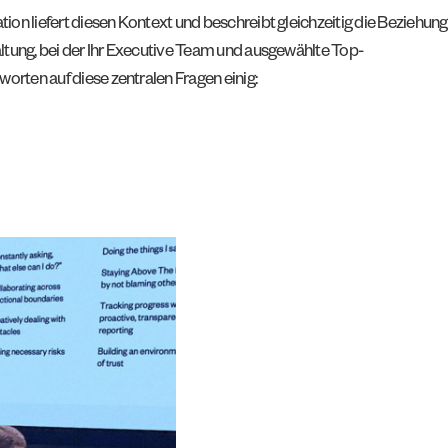
ion liefert diesen Kontext und beschreibt gleichzeitig die Beziehung
altung, bei der Ihr Executive Team und ausgewählte Top-
orten auf diese zentralen Fragen einig: