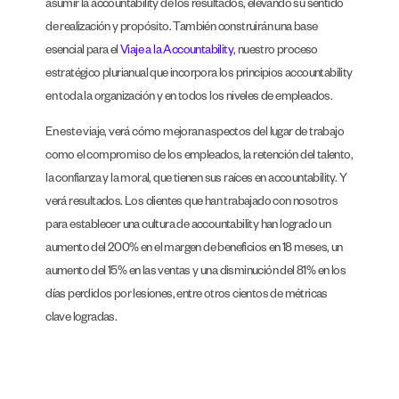
asumir la accountability de los resultados, elevando su sentido
de realización y propósito. También construirán una base
esencial para el
Viaje a la Accountability
, nuestro proceso
estratégico plurianual que incorpora los principios accountability
en toda la organización y en todos los niveles de empleados.
En este viaje, verá cómo mejoran aspectos del lugar de trabajo
como el compromiso de los empleados, la retención del talento,
la confianza y la moral, que tienen sus raíces en accountability. Y
verá resultados. Los clientes que han trabajado con nosotros
para establecer una cultura de accountability han logrado un
aumento del 200% en el margen de beneficios en 18 meses, un
aumento del 15% en las ventas y una disminución del 81% en los
días perdidos por lesiones, entre otros cientos de métricas
clave logradas.