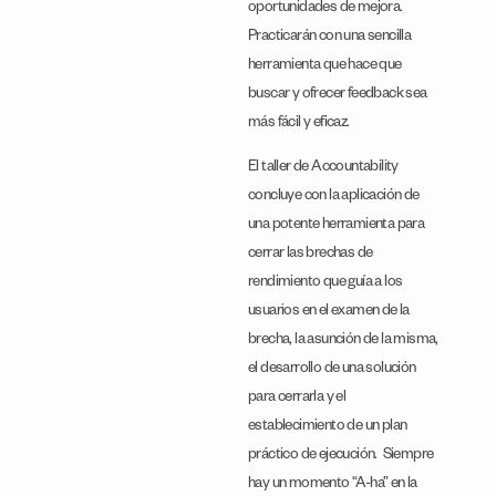
oportunidades de mejora.
Practicarán con una sencilla
herramienta que hace que
buscar y ofrecer feedback sea
más fácil y eficaz.
El taller de Accountability
concluye con la aplicación de
una potente herramienta para
cerrar las brechas de
rendimiento que guía a los
usuarios en el examen de la
brecha, la asunción de la misma,
el desarrollo de una solución
para cerrarla y el
establecimiento de un plan
práctico de ejecución. Siempre
hay un momento “A-ha” en la