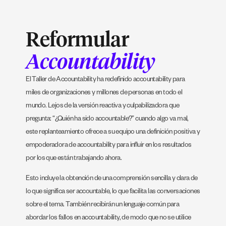
Reformular
Accountability
El Taller de Accountability ha redefinido accountability para
miles de organizaciones y millones de personas en todo el
mundo. Lejos de la versión reactiva y culpabilizadora que
pregunta: “¿Quién ha sido accountable?” cuando algo va mal,
este replanteamiento ofrece a su equipo una definición positiva y
empoderadora de accountability para influir en los resultados
por los que están trabajando ahora.
Esto incluye la obtención de una comprensión sencilla y clara de
lo que significa ser accountable, lo que facilita las conversaciones
sobre el tema. También recibirán un lenguaje común para
abordar los fallos en accountability, de modo que no se utilice