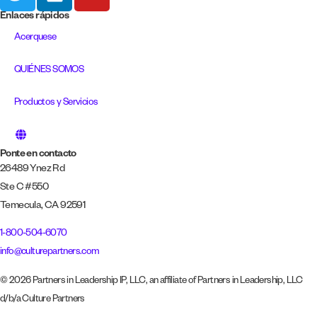
Enlaces rápidos
Acerquese
QUIÉNES SOMOS
Productos y Servicios
Ponte en contacto
26489 Ynez Rd
Ste C #550
Temecula, CA 92591
1-800-504-6070
info@culturepartners.com
© 2026 Partners in Leadership IP, LLC, an affiliate of Partners in Leadership, LLC
d/b/a Culture Partners