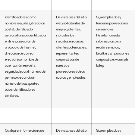
Identificadores como
De visitantes del sitio
Sí, a empleados y
nombre real, alias, dirección
web, solicitantes de
terceros proveedores
postal, identificador
empleo, clientes,
de servicios.
personal único, identificador
incluidos los
Revelamos esta
en línea, dirección de
inscritos en cursos,
información para
protocolo de Internet,
clientes potenciales,
recibir servicios,
dirección de correo
representantes
facilitar transacciones
electrónico, nombre de
corporativos de
corporativas y cumplir
cuenta, número de la
nuestros
la ley.
seguridad social, número del
proveedores y otros
permiso de conducir,
socios, y empleados.
número del pasaporte u
otros identificadores
similares.
Cualquier información que
De visitantes del sitio
Sí, a empleados y