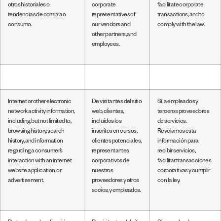
otros historiales o
corporate
facilitate corporate
tendencias de compra o
representatives of
transactions, and to
consumo.
our vendors and
comply with the law.
other partners, and
employees.
Internet or other electronic
De visitantes del sitio
Sí, a empleados y
network activity information,
web, clientes,
terceros proveedores
including, but not limited to,
incluidos los
de servicios.
browsing history, search
inscritos en cursos,
Revelamos esta
history, and information
clientes potenciales,
información para
regarding a consumer’s
representantes
recibir servicios,
interaction with an internet
corporativos de
facilitar transacciones
website application, or
nuestros
corporativas y cumplir
advertisement.
proveedores y otros
con la ley.
socios, y empleados.