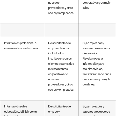
nuestros
corporativas y cumplir
proveedores y otros
la ley.
socios, y empleados.
Información profesional o
De solicitantes de
Sí, a empleados y
relacionada con el empleo.
empleo, clientes,
terceros proveedores
incluidos los
de servicios.
inscritos en cursos,
Revelamos esta
clientes potenciales,
información para
representantes
recibir servicios,
corporativos de
facilitar transacciones
nuestros
corporativas y cumplir
proveedores y otros
con la ley.
socios, y empleados.
Información sobre
De solicitantes de
Sí, a empleados y
educación, definida como
empleo y
terceros proveedores