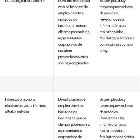
Datos de geolocalización.
De visitantes del sitio
Sí, a empleados y
web, solicitantes de
terceros proveedores
empleo, clientes,
de servicios.
incluidos los
Revelamos esta
inscritos en cursos,
información para
clientes potenciales,
recibir servicios,
representantes
facilitar transacciones
corporativos de
corporativas y cumplir
nuestros
la ley.
proveedores y otros
socios, y empleados.
Información sonora,
De solicitantes de
Sí, a empleados y
electrónica, visual, térmica,
empleo, clientes,
terceros proveedores
olfativa o similar.
incluidos los
de servicios.
inscritos en cursos,
Revelamos esta
clientes potenciales,
información para
representantes
recibir servicios,
corporativos de
facilitar transacciones