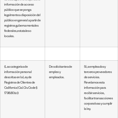
información de acceso
público que se ponga
legalmente a disposición del
público en general a partir de
registros gubernamentales
federales, estatales o
locales.
(Las categorías de
De solicitantes de
Sí, a empleados y
información personal
empleo y
terceros proveedores
descritas en la Ley de
empleados.
de servicios.
Registros de Clientes de
Revelamos esta
California (Cal. Civ. Code §
información para
1798.80(e))
recibir servicios,
facilitar transacciones
corporativas y cumplir
la ley.