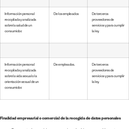
Información personal
De los empleados
De terceros
recopilada y analizada
proveedores de
sobre la salud de un
servicios y para cumplir
consumidor.
la ley.
Información personal
De empleados.
De terceros
recopilada y analizada
proveedores de
sobre la vida sexual o la
servicios y para cumplir
orientación sexual de un
la ley.
consumidor.
Finalidad empresarial o comercial de la recogida de datos personales