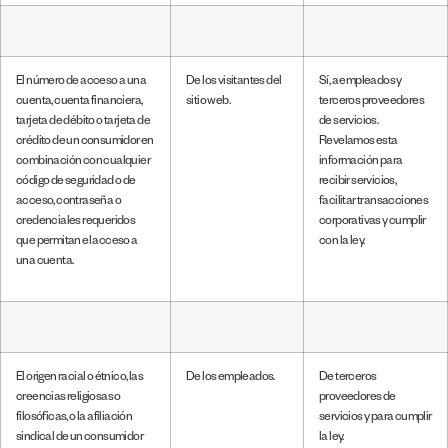
El número de acceso a una
De los visitantes del
Sí, a empleados y
cuenta, cuenta financiera,
sitio web.
terceros proveedores
tarjeta de débito o tarjeta de
de servicios.
crédito de un consumidor en
Revelamos esta
combinación con cualquier
información para
código de seguridad o de
recibir servicios,
acceso, contraseña o
facilitar transacciones
credenciales requeridos
corporativas y cumplir
que permitan el acceso a
con la ley.
una cuenta.
El origen racial o étnico, las
De los empleados.
De terceros
creencias religiosas o
proveedores de
filosóficas, o la afiliación
servicios y para cumplir
sindical de un consumidor
la ley.