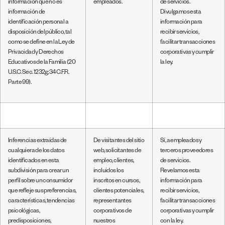
información que no es
empleados.
de servicios.
información de
Divulgamos esta
identificación personal a
información para
disposición del público, tal
recibir servicios,
como se define en la Ley de
facilitar transacciones
Privacidad y Derechos
corporativas y cumplir
Educativos de la Familia (20
la ley.
U.S.C. Sec. 1232g; 34 C.F.R.
Parte 99).
Inferencias extraídas de
De visitantes del sitio
Sí, a empleados y
cualquiera de los datos
web, solicitantes de
terceros proveedores
identificados en esta
empleo, clientes,
de servicios.
subdivisión para crear un
incluidos los
Revelamos esta
perfil sobre un consumidor
inscritos en cursos,
información para
que refleje sus preferencias,
clientes potenciales,
recibir servicios,
características, tendencias
representantes
facilitar transacciones
psicológicas,
corporativos de
corporativas y cumplir
predisposiciones,
nuestros
con la ley.