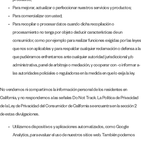
productos;
Para mejorar, actualizar o perfeccionar nuestros servicios y productos;
Para comercializar con usted;
Para recopilar o procesar datos cuando dicha recopilación o
procesamiento no tenga por objeto deducir características de un
consumidor, como por ejemplo para realizar funciones exigidas por las leyes
que nos son aplicables y para respaldar cualquier reclamación o defensa a la
que pudiéramos enfrentarnos ante cualquier autoridad jurisdiccional y/o
administrativa, panel de arbitraje o mediación, y cooperar con -o informar a-
las autoridades policiales o reguladoras en la medida en que lo exija la ley.
No vendemos ni compartimos la información personal de los residentes en
California, y no respondemos a las señales Do Not Track. La Política de Privacidad
de la Ley de Privacidad del Consumidor de California se encuentra en la sección 2
de estas divulgaciones.
Utilizamos dispositivos y aplicaciones automatizados, como Google
Analytics, para evaluar el uso de nuestros sitios web. También podemos