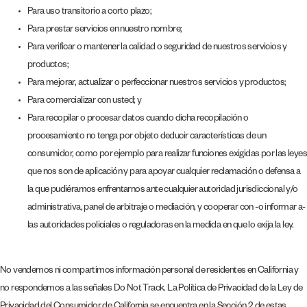
Para uso transitorio a corto plazo;
Para prestar servicios en nuestro nombre;
Para verificar o mantener la calidad o seguridad de nuestros servicios y
productos;
Para mejorar, actualizar o perfeccionar nuestros servicios y productos;
Para comercializar con usted; y
Para recopilar o procesar datos cuando dicha recopilación o
procesamiento no tenga por objeto deducir características de un
consumidor, como por ejemplo para realizar funciones exigidas por las leyes
que nos son de aplicación y para apoyar cualquier reclamación o defensa a
la que pudiéramos enfrentarnos ante cualquier autoridad jurisdiccional y/o
administrativa, panel de arbitraje o mediación, y cooperar con -o informar a-
las autoridades policiales o reguladoras en la medida en que lo exija la ley.
No vendemos ni compartimos información personal de residentes en California y
no respondemos a las señales Do Not Track. La Política de Privacidad de la Ley de