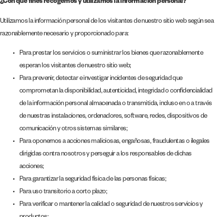
¿Con qué fines recogemos y utilizamos la información personal?
Utilizamos la información personal de los visitantes de nuestro sitio web según sea
razonablemente necesario y proporcionado para:
Para prestar los servicios o suministrar los bienes que razonablemente
esperan los visitantes de nuestro sitio web;
Para prevenir, detectar e investigar incidentes de seguridad que
comprometan la disponibilidad, autenticidad, integridad o confidencialidad
de la información personal almacenada o transmitida, incluso en o a través
de nuestras instalaciones, ordenadores, software, redes, dispositivos de
comunicación y otros sistemas similares;
Para oponernos a acciones maliciosas, engañosas, fraudulentas o ilegales
dirigidas contra nosotros y perseguir a los responsables de dichas
acciones;
Para garantizar la seguridad física de las personas físicas;
Para uso transitorio a corto plazo;
Para verificar o mantener la calidad o seguridad de nuestros servicios y