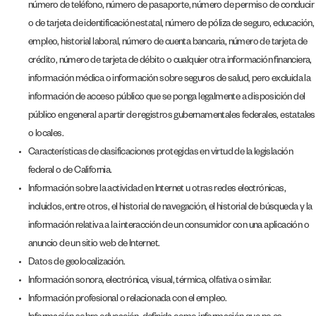
número de teléfono, número de pasaporte, número de permiso de conducir
o de tarjeta de identificación estatal, número de póliza de seguro, educación,
empleo, historial laboral, número de cuenta bancaria, número de tarjeta de
crédito, número de tarjeta de débito o cualquier otra información financiera,
información médica o información sobre seguros de salud, pero excluida la
información de acceso público que se ponga legalmente a disposición del
público en general a partir de registros gubernamentales federales, estatales
o locales.
Características de clasificaciones protegidas en virtud de la legislación
federal o de California.
Información sobre la actividad en Internet u otras redes electrónicas,
incluidos, entre otros, el historial de navegación, el historial de búsqueda y la
información relativa a la interacción de un consumidor con una aplicación o
anuncio de un sitio web de Internet.
Datos de geolocalización.
Información sonora, electrónica, visual, térmica, olfativa o similar.
Información profesional o relacionada con el empleo.