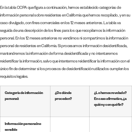
En la tabla CCPA que figura a continuación, hemos establecido categorías de
información personal sobre residentes en California que hemos recopilado, y en su
caso divulgado, con fines comerciales en los 12 meses anteriores. La tabla va
seguida de una descripción de los fines para los que recopilamos la información
personal. En los 12 meses anteriores no vendimos ni compartimos la información
personal de residentes en California. Si procesamos información desidentificada,
mantendremos la información de forma desidentificada y no intentaremos
reidentificar la información, salvo que intentemos reidentificar la información con el
único fin de determinar si los procesos de desidentificación utilizados cumplen los
requisitos legales.
Categoría de información
¿De dónde
¿Lo hemos revelado?
personal:
proceden?
En caso afirmativo, ¿a
quién y con qué fin?
Información personal no
sensible