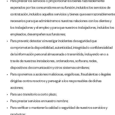
Para prestar los servicios o proporcionar los bienes razonablemente
esperados por los consumidores en su función, incluidos los servicios de
contratación, incluidos aquellos servicios y bienes que sean razonablemente
necesarios para que administremos nuestras relaciones con los clientes y
los trabajadores y el empleo y para que nuestros trabajadores, incluidos los
empleados, desempeñen sus funciones;
Para prevenir, detectar e investigar incidentes de seguridad que
comprometan la disponibilidad, autenticidad, integridad o confidencialidad
de la información personal almacenada o transmitida, incluyendo en o a
través de nuestras instalaciones, ordenadores, software, redes,
dispositivos de comunicación y otros sistemas similares;
Para oponernos a acciones maliciosas, engañosas, fraudulentas o ilegales
dirigidas contra nosotros y perseguir a los responsables de dichas
acciones;
Para uso transitorio a corto plazo;
Para prestar servicios en nuestro nombre;
Para verificar o mantener la calidad o seguridad de nuestros servicios y