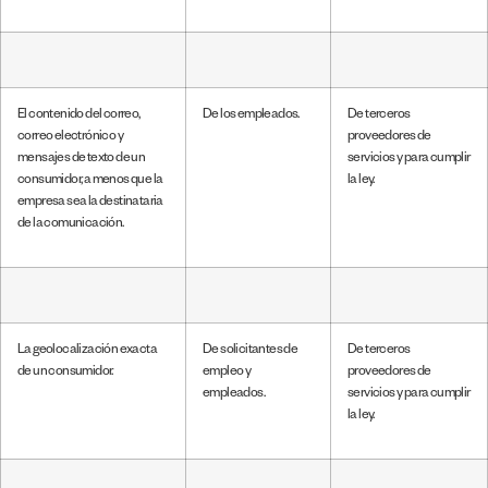
El contenido del correo,
De los empleados.
De terceros
correo electrónico y
proveedores de
mensajes de texto de un
servicios y para cumplir
consumidor, a menos que la
la ley.
empresa sea la destinataria
de la comunicación.
La geolocalización exacta
De solicitantes de
De terceros
de un consumidor.
empleo y
proveedores de
empleados.
servicios y para cumplir
la ley.