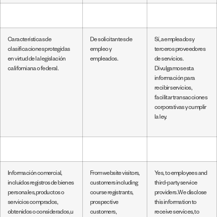
Características de
De solicitantes de
Sí, a empleados y
clasificaciones protegidas
empleo y
terceros proveedores
en virtud de la legislación
empleados.
de servicios.
californiana o federal.
Divulgamos esta
información para
recibir servicios,
facilitar transacciones
corporativas y cumplir
la ley.
Información comercial,
From website visitors,
Yes, to employees and
incluidos registros de bienes
customers including
third-party service
personales, productos o
course registrants,
providers. We disclose
servicios comprados,
prospective
this information to
obtenidos o considerados, u
customers,
receive services, to