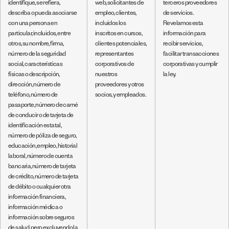
identifique, se refiera,
web, solicitantes de
terceros proveedores
describa o pueda asociarse
empleo, clientes,
de servicios.
con una persona en
incluidos los
Revelamos esta
particular, incluidos, entre
inscritos en cursos,
información para
otros, su nombre, firma,
clientes potenciales,
recibir servicios,
número de la seguridad
representantes
facilitar transacciones
social, características
corporativos de
corporativas y cumplir
físicas o descripción,
nuestros
la ley.
dirección, número de
proveedores y otros
teléfono, número de
socios, y empleados.
pasaporte, número de carné
de conducir o de tarjeta de
identificación estatal,
número de póliza de seguro,
educación, empleo, historial
laboral, número de cuenta
bancaria, número de tarjeta
de crédito, número de tarjeta
de débito o cualquier otra
información financiera,
información médica o
información sobre seguros
de salud, pero excluyendo la