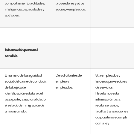
comportamiento, actitudes,
proveedores y otros
inteligencia, capacidades y
socios, y empleados.
aptitudes.
Información personal
sensible
El número de la seguridad
De solicitantes de
Sí, a empleados y
social, del carné de conducir,
empleo y
terceros proveedores
de la tarjeta de
empleados.
de servicios.
identificación estatal o del
Revelamos esta
pasaporte, la nacionalidad o
información para
el estado de inmigración de
recibir servicios,
un consumidor.
facilitar transacciones
corporativas y cumplir
con la ley.