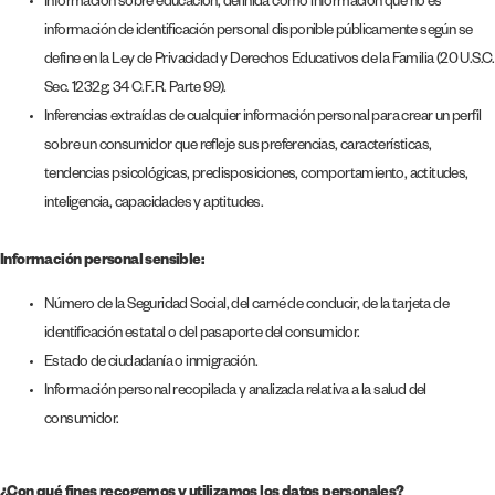
Información sobre educación, definida como información que no es
información de identificación personal disponible públicamente según se
define en la Ley de Privacidad y Derechos Educativos de la Familia (20 U.S.C.
Sec. 1232g; 34 C.F.R. Parte 99).
Inferencias extraídas de cualquier información personal para crear un perfil
sobre un consumidor que refleje sus preferencias, características,
tendencias psicológicas, predisposiciones, comportamiento, actitudes,
inteligencia, capacidades y aptitudes.
Información personal sensible:
Número de la Seguridad Social, del carné de conducir, de la tarjeta de
identificación estatal o del pasaporte del consumidor.
Estado de ciudadanía o inmigración.
Información personal recopilada y analizada relativa a la salud del
consumidor.
¿Con qué fines recogemos y utilizamos los datos personales?