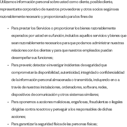
Utilizamos información personal sobre usted como cliente, posible cliente,
representante corporativo de nuestros proveedores y otros socios según sea
razonablemente necesario y proporcionado para los fines de:
Para prestar los Servicios o proporcionar los bienes razonablemente
esperados por usted en su función, incluidos aquellos servicios y bienes que
sean razonablemente necesarios para que podamos administrar nuestras
relaciones con los clientes y para que nuestros empleados puedan
desempeñar sus funciones;
Para prevenir, detectar e investigar incidentes de seguridad que
comprometan la disponibilidad, autenticidad, integridad o confidencialidad
de la información personal almacenada o transmitida, incluyendo en o a
través de nuestras instalaciones, ordenadores, software, redes,
dispositivos de comunicación y otros sistemas similares;
Para oponernos a acciones maliciosas, engañosas, fraudulentas o ilegales
dirigidas contra nosotros y perseguir a los responsables de dichas
acciones;
Para garantizar la seguridad física de las personas físicas;