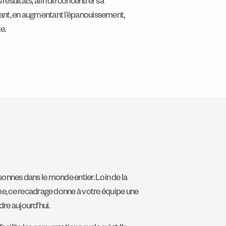
es résultats, afin de concentrer sa
rtant, en augmentant l’épanouissement,
e.
ersonnes dans le monde entier. Loin de la
ème, ce recadrage donne à votre équipe une
dre aujourd’hui.