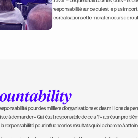
travail – ce qu’elle fait tous les jours – et c
responsabilité sur ce qui est le plus impo
les réalisations et le moral en cours de rout
ountability
a responsabilité pour des milliers d’organisations et des millions de p
nsiste à demander « Qui était responsable de cela ? » après un probl
la responsabilité pour influencer les résultats qu’elle cherche à attein