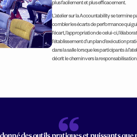
plus facilement et plus efficacement.
L’atelier sur la Accountability se termine pa
combler les écarts de performance qui gui
l’écart, l’appropriation de celui-ci, l’élabo
l’établissement d’un plan d’exécution prati
dans la salle lorsque les participants à l’ate
décrit le chemin vers la responsabilisation q
donné des outils pratiques et puissants que 