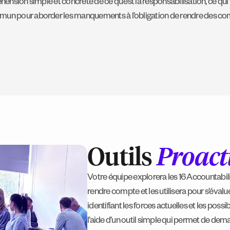
nsion simple et concrète de ce qu’est la responsabilisation, ce qui faci
n pour aborder les manquements à l’obligation de rendre des comptes
Outils
Proact
Votre équipe explorera les 16 Accountabili
rendre compte et les utilisera pour s’évalu
identifiant les forces actuelles et les possib
l’aide d’un outil simple qui permet de dema