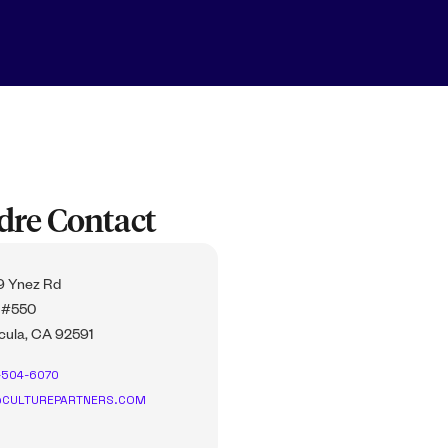
dre Contact
 Ynez Rd
 #550
ula, CA 92591
-504-6070
CULTUREPARTNERS.COM