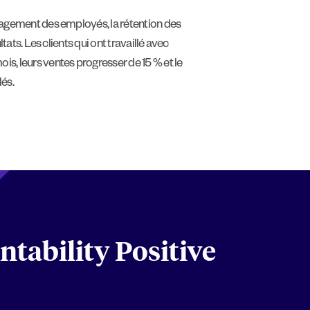
engagement des employés, la rétention des
tats. Les clients qui ont travaillé avec
is, leurs ventes progresser de 15 % et le
és.
ntability Positive