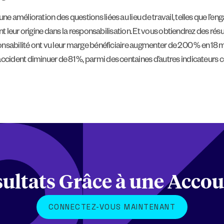
e amélioration des questions liées au lieu de travail, telles que l’
ent leur origine dans la responsabilisation. Et vous obtiendrez des résul
onsabilité ont vu leur marge bénéficiaire augmenter de 200 % en 18 mo
cident diminuer de 81 %, parmi des centaines d’autres indicateurs cl
ultats Grâce à une Accou
CONNECTEZ-VOUS MAINTENANT