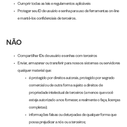
Cumprir todas as leis e regulamentos aplicáveis
Proteger seu ID de usuário e senha para uso de ferramentas on-line
e mantê-los confidenciais de terceiros.
NÃO
Compartilhar IDs de usuário e senhas com terceiros
Enviar, armazenar ou transferir para nossos sistemas ou servidores
qualquer material que:
é protegido por direitos autorais, protegido por segredo
comercial ou de outra forma sujeito a direitos de
propriedade intelectual de terceiros (a menos que você
esteja autorizado a nos fornecer, e realmente o faça, licenças
completas);
informações falsas ou deturpadas de qualquer forma que
possa prejudicar a nós ou a terceiros;