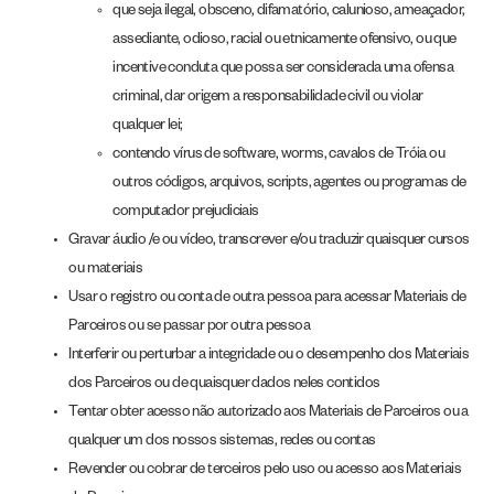
que seja ilegal, obsceno, difamatório, calunioso, ameaçador,
assediante, odioso, racial ou etnicamente ofensivo, ou que
incentive conduta que possa ser considerada uma ofensa
criminal, dar origem a responsabilidade civil ou violar
qualquer lei;
contendo vírus de software, worms, cavalos de Tróia ou
outros códigos, arquivos, scripts, agentes ou programas de
computador prejudiciais
Gravar áudio /e ou vídeo, transcrever e/ou traduzir quaisquer cursos
ou materiais
Usar o registro ou conta de outra pessoa para acessar Materiais de
Parceiros ou se passar por outra pessoa
Interferir ou perturbar a integridade ou o desempenho dos Materiais
dos Parceiros ou de quaisquer dados neles contidos
Tentar obter acesso não autorizado aos Materiais de Parceiros ou a
qualquer um dos nossos sistemas, redes ou contas
Revender ou cobrar de terceiros pelo uso ou acesso aos Materiais